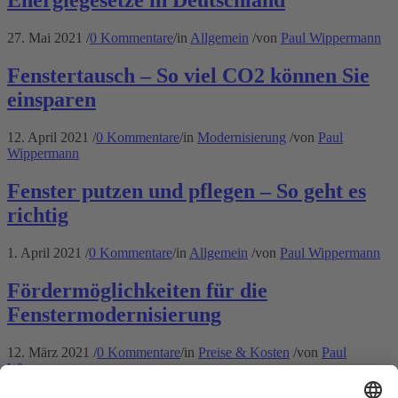
Energiegesetze in Deutschland
27. Mai 2021
/
0 Kommentare
/
in
Allgemein
/
von
Paul Wippermann
Fenstertausch – So viel CO2 können Sie
einsparen
12. April 2021
/
0 Kommentare
/
in
Modernisierung
/
von
Paul
Wippermann
Fenster putzen und pflegen – So geht es
richtig
1. April 2021
/
0 Kommentare
/
in
Allgemein
/
von
Paul Wippermann
Fördermöglichkeiten für die
Fenstermodernisierung
12. März 2021
/
0 Kommentare
/
in
Preise & Kosten
/
von
Paul
Wippermann