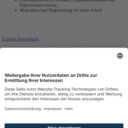
Eigenverantwortung
Motivation und Begeisterung für deine Arbeit
Express Bewerbung
zurück zu den Stellenangeboten
Deutsche Fensterbau
Impressum
Datenschutz
AGB
Interessante Themen
Fensterlexikon
Ratgeber-Blog
Kunden werben Kunden
Service vor Ort